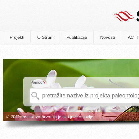
Projekti
O Struni
Publikacije
Novosti
ACTT
?
Pomoć
© 2011 Institut za hrvatski jezik i jezikoslovlje