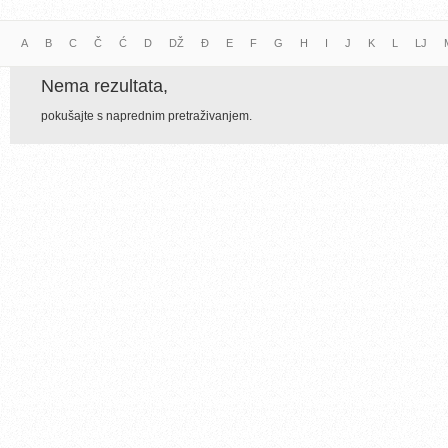
A
B
C
Č
Ć
D
DŽ
Đ
E
F
G
H
I
J
K
L
LJ
Nema rezultata,
pokušajte s naprednim pretraživanjem.