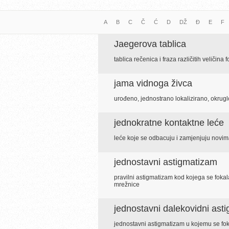
A
B
C
Č
Ć
D
DŽ
Đ
E
F
Jaegerova tablica
tablica rečenica i fraza različitih veličina
jama vidnoga živca
urođeno, jednostrano lokalizirano, okrug
jednokratne kontaktne leće
leće koje se odbacuju i zamjenjuju novi
jednostavni astigmatizam
pravilni astigmatizam kod kojega se fokala
mrežnice
jednostavni dalekovidni ast
jednostavni astigmatizam u kojemu se fok