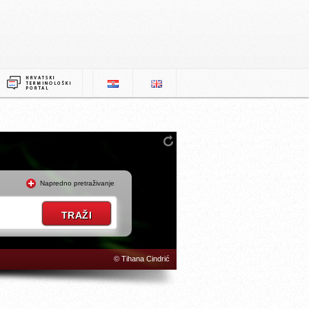
Napredno pretraživanje
© Tihana Cindrić