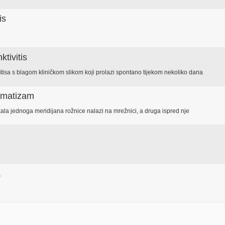
is
ktivitis
tisa s blagom kliničkom slikom koji prolazi spontano tijekom nekoliko dana
igmatizam
ala jednoga meridijana rožnice nalazi na mrežnici, a druga ispred nje
a