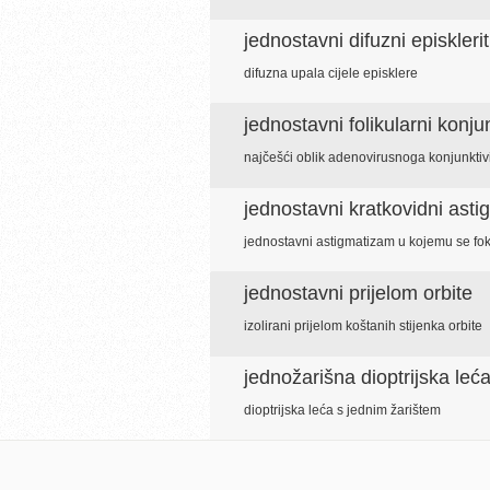
jednostavni difuzni episklerit
difuzna upala cijele episklere
jednostavni folikularni konjun
najčešći oblik adenovirusnoga konjunktivi
jednostavni kratkovidni ast
jednostavni astigmatizam u kojemu se fok
jednostavni prijelom orbite
izolirani prijelom koštanih stijenka orbite
jednožarišna dioptrijska leć
dioptrijska leća s jednim žarištem