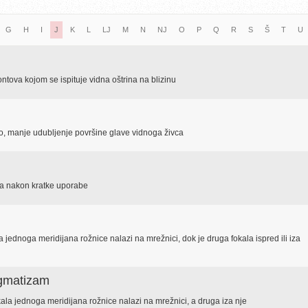
G
H
I
J
K
L
LJ
M
N
NJ
O
P
Q
R
S
Š
T
U
 fontova kojom se ispituje vidna oštrina na blizinu
lo, manje udubljenje površine glave vidnoga živca
ma nakon kratke uporabe
 jednoga meridijana rožnice nalazi na mrežnici, dok je druga fokala ispred ili iza
igmatizam
ala jednoga meridijana rožnice nalazi na mrežnici, a druga iza nje