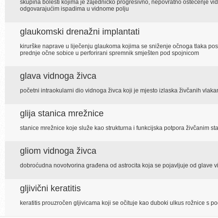
skupina bolesti kojima je zajedničko progresivno, nepovratno oštećenje vi
odgovarajućim ispadima u vidnome polju
glaukomski drenažni implantati
kirurške naprave u liječenju glaukoma kojima se sniženje očnoga tlaka pos
prednje očne sobice u perforirani spremnik smješten pod spojnicom
glava vidnoga živca
početni intraokularni dio vidnoga živca koji je mjesto izlaska živčanih vlak
glija stanica mrežnice
stanice mrežnice koje služe kao strukturna i funkcijska potpora živčanim 
gliom vidnoga živca
dobroćudna novotvorina građena od astrocita koja se pojavljuje od glave v
gljivični keratitis
keratitis prouzročen gljivicama koji se očituje kao duboki ulkus rožnice s 