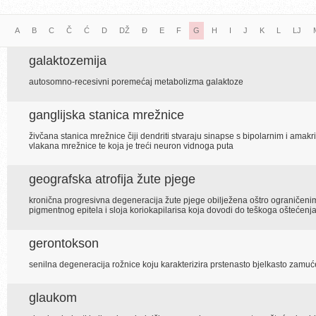
A
B
C
Č
Ć
D
DŽ
Đ
E
F
G
H
I
J
K
L
LJ
galaktozemija
autosomno-recesivni poremećaj metabolizma galaktoze
ganglijska stanica mrežnice
živčana stanica mrežnice čiji dendriti stvaraju sinapse s bipolarnim i amakr
vlakana mrežnice te koja je treći neuron vidnoga puta
geografska atrofija žute pjege
kronična progresivna degeneracija žute pjege obilježena oštro ograničeni
pigmentnog epitela i sloja koriokapilarisa koja dovodi do teškoga oštećenja
gerontokson
senilna degeneracija rožnice koju karakterizira prstenasto bjelkasto zamuć
glaukom