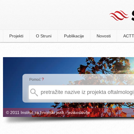
Projekti
O Struni
Publikacije
Novosti
ACTT
?
Pomoć
© 2011 Institut za hrvatski jezik i jezikoslovlje