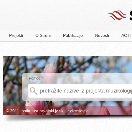
Projekti
O Struni
Publikacije
Novosti
ACTT
?
Pomoć
© 2011 Institut za hrvatski jezik i jezikoslovlje