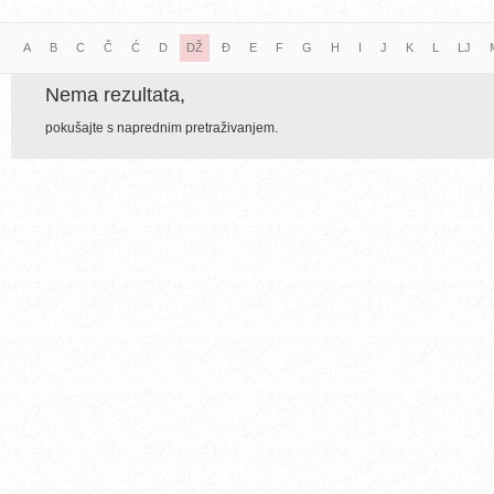
A
B
C
Č
Ć
D
DŽ
Đ
E
F
G
H
I
J
K
L
LJ
Nema rezultata,
pokušajte s naprednim pretraživanjem.