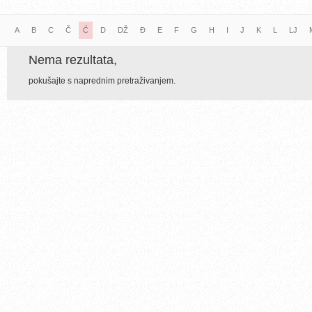
A
B
C
Č
Ć
D
DŽ
Đ
E
F
G
H
I
J
K
L
LJ
Nema rezultata,
pokušajte s naprednim pretraživanjem.