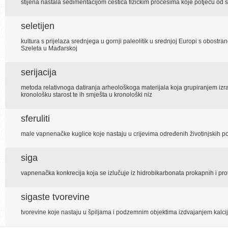
stijena nastala sedimentacijom čestica fizičkim procesima koje potječu od sta
seletijen
kultura s prijelaza srednjega u gornji paleolitik u srednjoj Europi s obostran
Szeleta u Mađarskoj
serijacija
metoda relativnoga datiranja arheološkoga materijala koja grupiranjem izrađ
kronološku starost te ih smješta u kronološki niz
sferuliti
male vapnenačke kuglice koje nastaju u crijevima određenih životinjskih p
siga
vapnenačka konkrecija koja se izlučuje iz hidrobikarbonata prokapnih i pr
sigaste tvorevine
tvorevine koje nastaju u špiljama i podzemnim objektima izdvajanjem kalci