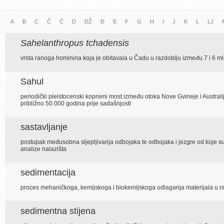
A
B
C
Č
Ć
D
DŽ
Đ
E
F
G
H
I
J
K
L
LJ
Sahelanthropus tchadensis
vrsta ranoga hominina koja je obitavala u Čadu u razdoblju između 7 i 6 mil
Sahul
periodički pleistocenski kopneni most između otoka Nove Gvineje i Australije
približno 50 000 godina prije sadašnjosti
sastavljanje
postupak međusobna sljepljivanja odbojaka te odbojaka i jezgre od koje su o
analize nalazišta
sedimentacija
proces mehaničkoga, kemijskoga i biokemijskoga odlaganja materijala u raz
sedimentna stijena