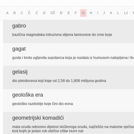
A
B
C
Č
Ć
D
DŽ
Đ
E
F
G
H
I
J
K
L
LJ
gabro
bazična magmatska intruzivna stijena tamnosive do crne boje
gagat
gusta i tvrda ugljevita supstanca koja je nastala iz humusom natopljena i fo
gelasij
dio pleistocena koji traje od 2,58 do 1,806 milijuna godina
geološka era
geološko razdoblje koje čini dio eona
geometrijski komadići
mala oruđa odnosno dijelovi složenoga oruđa, najčešće na malome sječivu
kod kojih je jedan rub obično oštar rezni rub