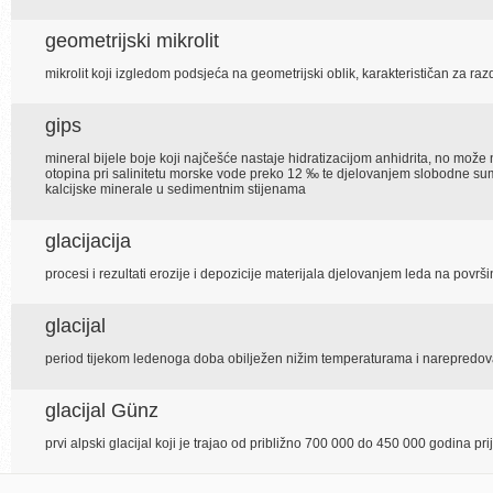
geometrijski mikrolit
mikrolit koji izgledom podsjeća na geometrijski oblik, karakterističan za razd
gips
mineral bijele boje koji najčešće nastaje hidratizacijom anhidrita, no može 
otopina pri salinitetu morske vode preko 12 ‰ te djelovanjem slobodne sum
kalcijske minerale u sedimentnim stijenama
glacijacija
procesi i rezultati erozije i depozicije materijala djelovanjem leda na površi
glacijal
period tijekom ledenoga doba obilježen nižim temperaturama i narepredo
glacijal Günz
prvi alpski glacijal koji je trajao od približno 700 000 do 450 000 godina pri