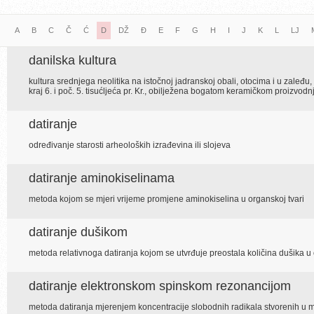
A
B
C
Č
Ć
D
DŽ
Đ
E
F
G
H
I
J
K
L
LJ
danilska kultura
kultura srednjega neolitika na istočnoj jadranskoj obali, otocima i u zaleđ
kraj 6. i poč. 5. tisućljeća pr. Kr., obilježena bogatom keramičkom proizvod
datiranje
određivanje starosti arheoloških izrađevina ili slojeva
datiranje aminokiselinama
metoda kojom se mjeri vrijeme promjene aminokiselina u organskoj tvari
datiranje dušikom
metoda relativnoga datiranja kojom se utvrđuje preostala količina dušika u
datiranje elektronskom spinskom rezonancijom
metoda datiranja mjerenjem koncentracije slobodnih radikala stvorenih u m