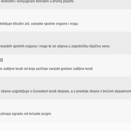
slobodni i konjugirani bilirubin u krvnoj plazmi
skrbljuje trbušni zid, vanjske spolne organe i nogu
 vanjskih spolnih organa i noge te se ulijeva u zajedničku ilijačnu venu
ti
 zatiljne kosti od koje počinje vanjski greben zatiljne kosti
e strane uzglobljuje s čunastom kosti stopala, a s prednje strane s trećom stopalnom
azdvaja ogradu od lećaste jezgre