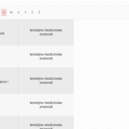
V
W
X
Y
Z
Ž
temeljne medicinske
sne
znanosti
temeljne medicinske
znanosti
temeljne medicinske
jece i
znanosti
temeljne medicinske
znanosti
temeljne medicinske
znanosti