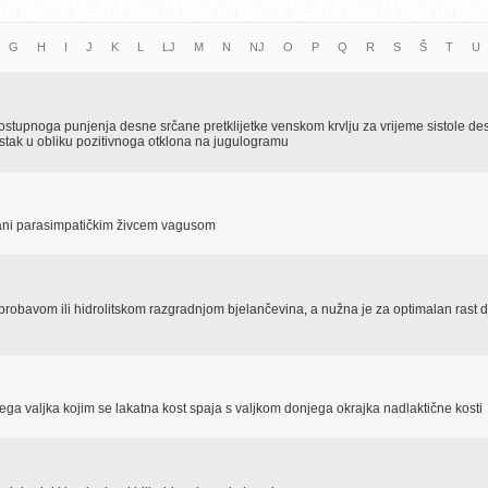
G
H
I
J
K
L
LJ
M
N
NJ
O
P
Q
R
S
Š
T
U
postupnoga punjenja desne srčane pretklijetke venskom krvlju za vrijeme sistole de
alistak u obliku pozitivnoga otklona na jugulogramu
ovani parasimpatičkim živcem vagusom
probavom ili hidrolitskom razgradnjom bjelančevina, a nužna je za optimalan rast d
jega valjka kojim se lakatna kost spaja s valjkom donjega okrajka nadlaktične kosti