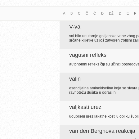
A
B
C
Č
Ć
D
DŽ
Đ
E
F
V-val
val bila unutarnje grkljanske vene zbog 
srčane klijetke uz još zatvoren trolisni z
vagusni refleks
autonomni refleks čiji su učinci posred
valin
esencijalna aminokiselina koja se stvara 
ravnotežu dušika u odraslih
valjkasti urez
udubljeni urez lakatne kosti u obliku šupl
van den Berghova reakcija