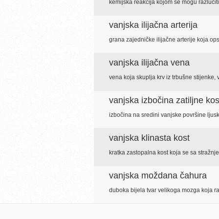
kemijska reakcija kojom se mogu razlučiti 
vanjska ilijačna arterija
grana zajedničke ilijačne arterije koja op
vanjska ilijačna vena
vena koja skuplja krv iz trbušne stijenke,
vanjska izbočina zatiljne kos
izbočina na sredini vanjske površine ljuske
vanjska klinasta kost
kratka zastopalna kost koja se sa stražnj
vanjska moždana čahura
duboka bijela tvar velikoga mozga koja r