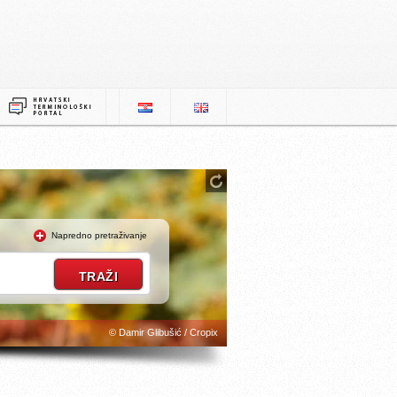
Napredno pretraživanje
© Damir Glibušić / Cropix