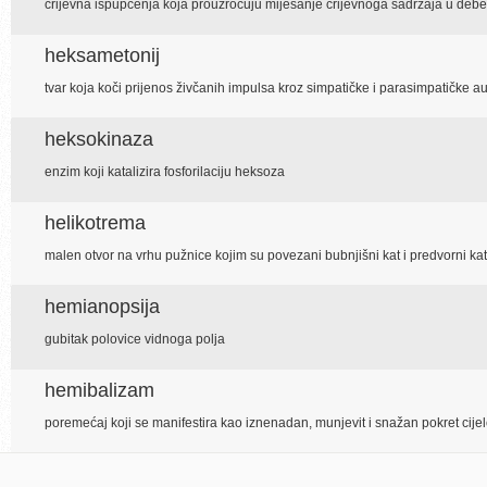
crijevna ispupčenja koja prouzročuju miješanje crijevnoga sadržaja u debelo
heksametonij
tvar koja koči prijenos živčanih impulsa kroz simpatičke i parasimpatičke
heksokinaza
enzim koji katalizira fosforilaciju heksoza
helikotrema
malen otvor na vrhu pužnice kojim su povezani bubnjišni kat i predvorni kat
hemianopsija
gubitak polovice vidnoga polja
hemibalizam
poremećaj koji se manifestira kao iznenadan, munjevit i snažan pokret cij