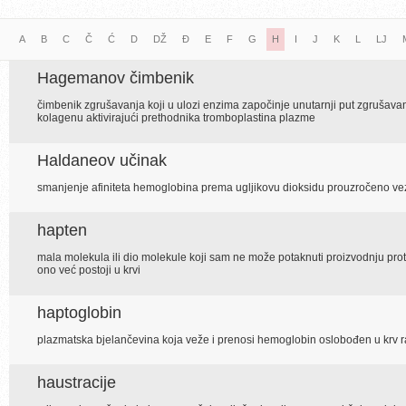
A
B
C
Č
Ć
D
DŽ
Đ
E
F
G
H
I
J
K
L
LJ
Hagemanov čimbenik
čimbenik zgrušavanja koji u ulozi enzima započinje unutarnji put zgrušavanj
kolagenu aktivirajući prethodnika tromboplastina plazme
Haldaneov učinak
smanjenje afiniteta hemoglobina prema ugljikovu dioksidu prouzročeno ve
hapten
mala molekula ili dio molekule koji sam ne može potaknuti proizvodnju protut
ono već postoji u krvi
haptoglobin
plazmatska bjelančevina koja veže i prenosi hemoglobin oslobođen u krv r
haustracije