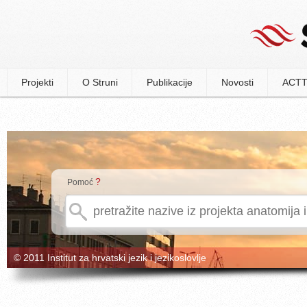
Projekti
O Struni
Publikacije
Novosti
ACTT
?
Pomoć
© 2011 Institut za hrvatski jezik i jezikoslovlje