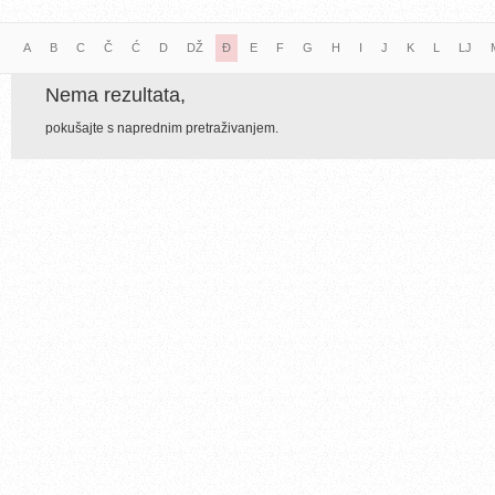
A
B
C
Č
Ć
D
DŽ
Đ
E
F
G
H
I
J
K
L
LJ
Nema rezultata,
pokušajte s naprednim pretraživanjem.