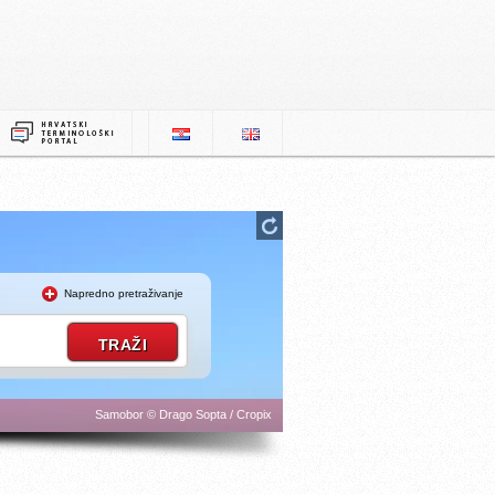
Napredno pretraživanje
Samobor © Drago Sopta / Cropix