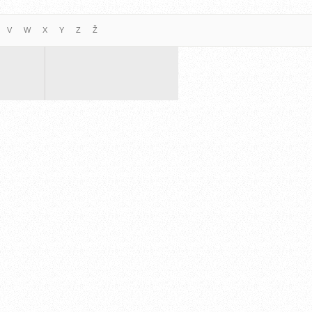
V
W
X
Y
Z
Ž