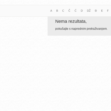
A
B
C
Č
Ć
D
DŽ
Đ
E
F
Nema rezultata,
pokušajte s naprednim pretraživanjem.