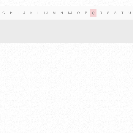
G
H
I
J
K
L
LJ
M
N
NJ
O
P
Q
R
S
Š
T
U