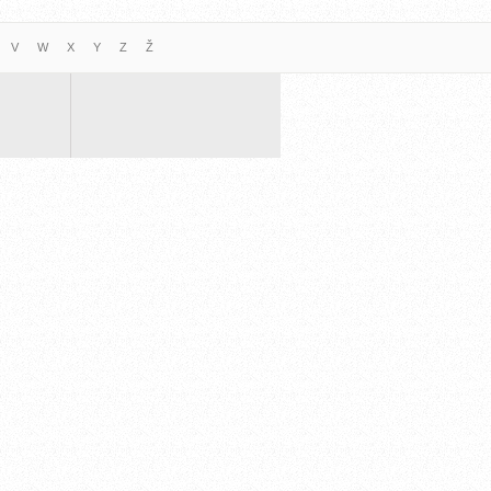
V
W
X
Y
Z
Ž