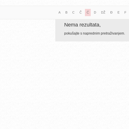
A
B
C
Č
Ć
D
DŽ
Đ
E
F
Nema rezultata,
pokušajte s naprednim pretraživanjem.