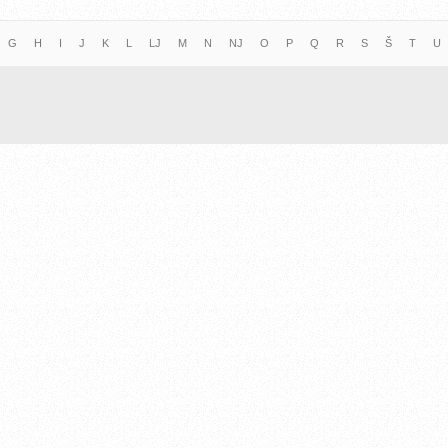
G
H
I
J
K
L
LJ
M
N
NJ
O
P
Q
R
S
Š
T
U