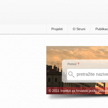
Projekti
O Struni
Publikac
?
Pomoć
© 2011 Institut za hrvatski jezik i jeziko