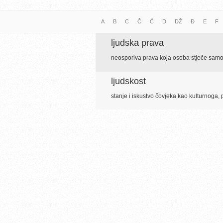
A
B
C
Č
Ć
D
DŽ
Đ
E
F
ljudska prava
neosporiva prava koja osoba stječe samo
ljudskost
stanje i iskustvo čovjeka kao kulturnoga,