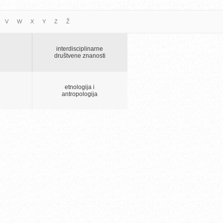
V
W
X
Y
Z
Ž
interdisciplinarne
društvene znanosti
etnologija i
antropologija