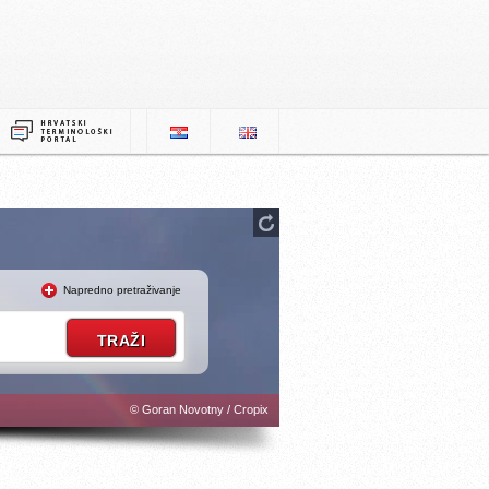
Napredno pretraživanje
© Goran Novotny / Cropix