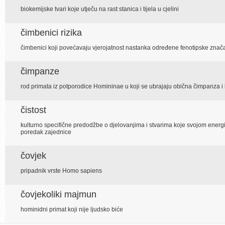
biokemijske tvari koje utječu na rast stanica i tijela u cjelini
čimbenici rizika
čimbenici koji povećavaju vjerojatnost nastanka određene fenotipske znač
čimpanze
rod primata iz potporodice Homininae u koji se ubrajaju obična čimpanza 
čistost
kulturno specifične predodžbe o djelovanjima i stvarima koje svojom energi
poredak zajednice
čovjek
pripadnik vrste Homo sapiens
čovjekoliki majmun
hominidni primat koji nije ljudsko biće