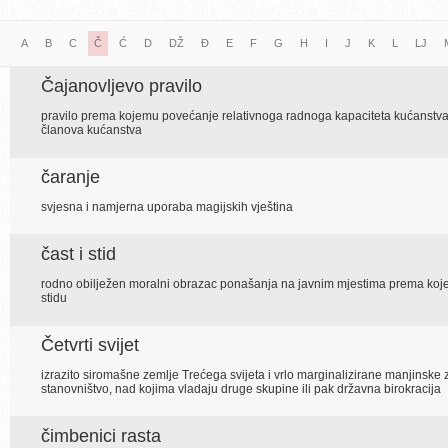
A
B
C
Č
Ć
D
DŽ
Đ
E
F
G
H
I
J
K
L
LJ
Čajanovljevo pravilo
pravilo prema kojemu povećanje relativnoga radnoga kapaciteta kućanstva
članova kućanstva
čaranje
svjesna i namjerna uporaba magijskih vještina
čast i stid
rodno obilježen moralni obrazac ponašanja na javnim mjestima prema kojem
stidu
Četvrti svijet
izrazito siromašne zemlje Trećega svijeta i vrlo marginalizirane manjinske z
stanovništvo, nad kojima vladaju druge skupine ili pak državna birokracija
čimbenici rasta