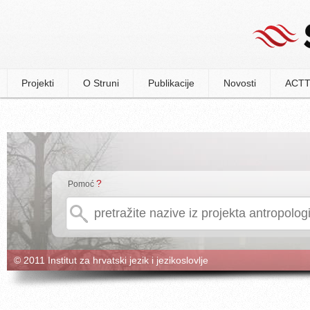
Projekti
O Struni
Publikacije
Novosti
ACTT
?
Pomoć
© 2011 Institut za hrvatski jezik i jezikoslovlje