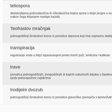
teliospora
debelostijena jednostanična ili višestanična trajna spora s dvije jezgre u sv
nakon čega klijanjem nastaje bazidij
Teofrastov mračnjak
jednogodišnji širokolisni korov iz porodice sljezova koji ima uspravnu stablj
transpiracija
reguliranje vode u biljci isparavanjem preko lisnih puči, lenticela i kutikule
trave
porodica jednogodišnjih, dvogodišnjih ili trajnih uskolisnih biljaka s članko
rjeđe jednospolnim cvjetićima
trodijelni dvozub
jednogodišnji širokolisni korov iz porodice glavočika cjevnjača s tamnožut