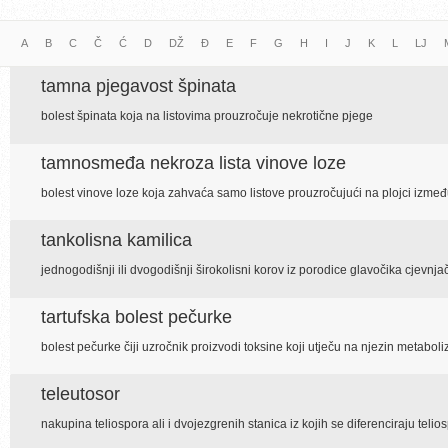
A
B
C
Č
Ć
D
DŽ
Đ
E
F
G
H
I
J
K
L
LJ
tamna pjegavost špinata
bolest špinata koja na listovima prouzročuje nekrotične pjege
tamnosmeđa nekroza lista vinove loze
bolest vinove loze koja zahvaća samo listove prouzročujući na plojci izmeđ
tankolisna kamilica
jednogodišnji ili dvogodišnji širokolisni korov iz porodice glavočika cjevnja
tartufska bolest pečurke
bolest pečurke čiji uzročnik proizvodi toksine koji utječu na njezin metabol
teleutosor
nakupina teliospora ali i dvojezgrenih stanica iz kojih se diferenciraju telio