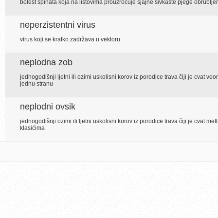
bolest špinata koja na listovima prouzročuje sjajne sivkaste pjege obrublj
neperzistentni virus
virus koji se kratko zadržava u vektoru
neplodna zob
jednogodišnji ljetni ili ozimi uskolisni korov iz porodice trava čiji je cvat v
jednu stranu
neplodni ovsik
jednogodišnji ozimi ili ljetni uskolisni korov iz porodice trava čiji je cvat
klasićima