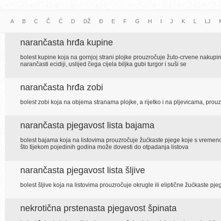
A
B
C
Č
Ć
D
DŽ
Đ
E
F
G
H
I
J
K
L
LJ
narančasta hrđa kupine
bolest kupine koja na gornjoj strani plojke prouzročuje žuto-crvene nakupin
narančasti ecidiji, uslijed čega cijela biljka gubi turgor i suši se
narančasta hrđa zobi
bolest zobi koja na objema stranama plojke, a rijetko i na pljevicama, pro
narančasta pjegavost lista bajama
bolest bajama koja na listovima prouzročuje žućkaste pjege koje s vremen
što tijekom pojedinih godina može dovesti do otpadanja listova
narančasta pjegavost lista šljive
bolest šljive koja na listovima prouzročuje okrugle ili eliptične žućkaste pj
nekrotična prstenasta pjegavost špinata