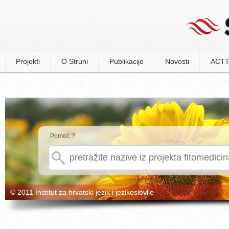
Projekti
O Struni
Publikacije
Novosti
ACTT
?
Pomoć
© 2011 Institut za hrvatski jezik i jezikoslovlje