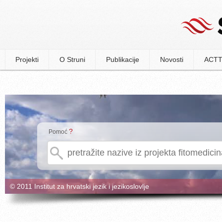
Projekti
O Struni
Publikacije
Novosti
ACTT
?
Pomoć
© 2011 Institut za hrvatski jezik i jezikoslovlje