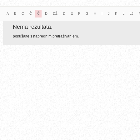
A
B
C
Č
Ć
D
DŽ
Đ
E
F
G
H
I
J
K
L
LJ
Nema rezultata,
pokušajte s naprednim pretraživanjem.