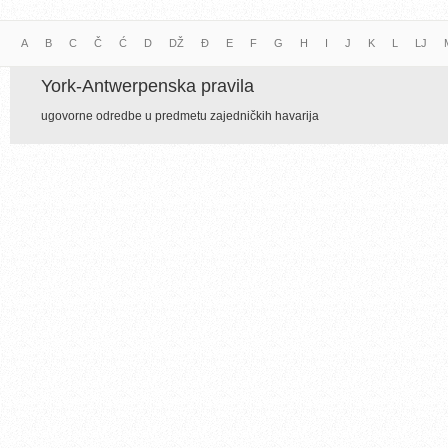
A
B
C
Č
Ć
D
DŽ
Đ
E
F
G
H
I
J
K
L
LJ
York-Antwerpenska pravila
ugovorne odredbe u predmetu zajedničkih havarija