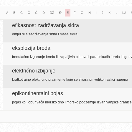
A
B
C
Č
Ć
D
DŽ
Đ
E
F
G
H
I
J
K
L
LJ
efikasnost zadržavanja sidra
omjer sile zadržavanja sidra i mase sidra
eksplozija broda
trenutačno izgaranje tereta ili zapaljivih plinova i para tekućih tereta ili gor
električno izbijanje
kratkotrajno električno pražnjenje koje se stvara pri velikoj razlici napona
epikontinentalni pojas
pojas koji obuhvaća morsko dno i morsko podzemlje izvan vanjske granice