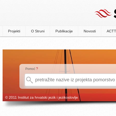
Projekti
O Struni
Publikacije
Novosti
ACTT
?
Pomoć
© 2011 Institut za hrvatski jezik i jezikoslovlje