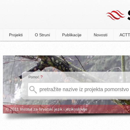
Projekti
O Struni
Publikacije
Novosti
ACTT
?
Pomoć
© 2011 Institut za hrvatski jezik i jezikoslovlje