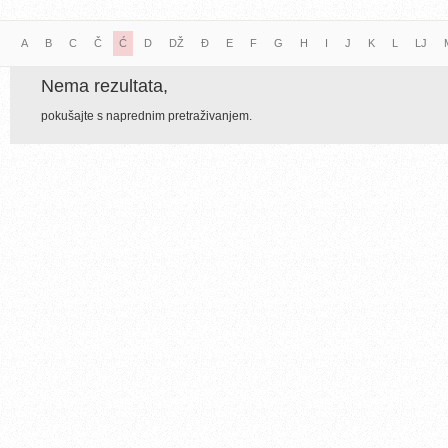
A
B
C
Č
Ć
D
DŽ
Đ
E
F
G
H
I
J
K
L
LJ
Nema rezultata,
pokušajte s naprednim pretraživanjem.