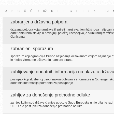
A
B
C
Č
Ć
D
DŽ
Đ
E
F
G
H
I
J
K
L
LJ
zabranjena državna potpora
državna potpora koja narušava ili prijeti narušavanjem tržišnoga natjecanj
određenih roba stavlja u povoljniji položaj i nespojiva je s unutarnjim trži
članicama
zabranjeni sporazum
sporazum koji ograničuje tržišno natjecanje očitovanom voljom najmanje d
je riječ o vjernome očitovanju namjere strana
zahtijevanje dodatnih informacija na ulazu u držav
postupak koji službenoj osobi nakon dobivanja informacije iz Schengensk
dodatnih informacija potrebnih za postupanje
zahtjev za donošenje prethodne odluke
zahtjev kojim sud države članice upućuje Sudu Europske unije pitanje r
UFEU-a o postupku za donošenje prethodne odluke