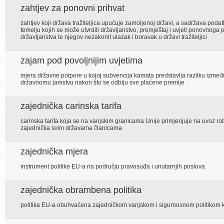
zahtjev za ponovni prihvat
zahtjev koji država tražiteljica upućuje zamoljenoj državi, a sadržava poda
temelju kojih se može utvrditi državljanstvo, premještaj i uvjeti ponovnoga 
državljanstva te njegov nezakonit ulazak i boravak u državi tražiteljici
zajam pod povoljnijim uvjetima
mjera državne potpore u kojoj subvencija kamata predstavlja razliku između
državnomu jamstvu nakon što se odbiju sve plaćene premije
zajednička carinska tarifa
carinska tarifa koja se na vanjskim granicama Unije primjenjuje na uvoz robe i
zajednička svim državama članicama
zajednička mjera
instrument politike EU-a na području pravosuđa i unutarnjih poslova
zajednička obrambena politika
politika EU-a obuhvaćena zajedničkom vanjskom i sigurnosnom politikom ko