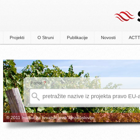
Projekti
O Struni
Publikacije
Novosti
ACTT
?
Pomoć
© 2011 Institut za hrvatski jezik i jezikoslovlje