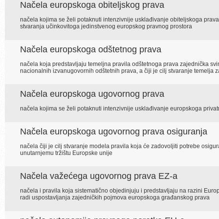
Načela europskoga obiteljskog prava
načela kojima se želi potaknuti intenzivnije usklađivanje obiteljskoga prav
stvaranja učinkovitoga jedinstvenog europskog pravnog prostora
Načela europskoga odštetnog prava
načela koja predstavljaju temeljna pravila odštetnoga prava zajednička svi
nacionalnih izvanugovornih odštetnih prava, a čiji je cilj stvaranje teme
Načela europskoga ugovornog prava
načela kojima se želi potaknuti intenzivnije usklađivanje europskoga priva
Načela europskoga ugovornog prava osiguranja
načela čiji je cilj stvaranje modela pravila koja će zadovoljiti potrebe osig
unutarnjemu tržištu Europske unije
Načela važećega ugovornog prava EZ-a
načela i pravila koja sistematično objedinjuju i predstavljaju na razini E
radi uspostavljanja zajedničkih pojmova europskoga građanskog prava