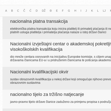
A
B
C
Č
Ć
D
DŽ
Đ
E
F
G
H
I
J
K
L
LJ
nacionalna platna transakcija
elektronička platna transakcija koju inicira platitelj ili primatelj plaćanja il
platnih usluga platitelja i primatelja plaćanja nalaze u istoj državi članici
Nacionalni izvještajni centar o akademskoj pokretlj
visokoškolskih kvalifikacija
dio mreže centara osnovanih na inicijativu Europske komisije, s ciljem un
državama članicama EU-a i u pridruženim članicama te poticanja akadems
Nacionalni kvalifikacijski okvir
sustav obrazovnih kvalifikacija u nekoj državi koji omogućuje njihovo prevo
obrazovnim sustavima
nacionalno tijelo za tržišno natjecanje
javno-pravno tijelo države članice zaduženo za primjenu propisa s područj