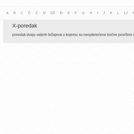
A
B
C
Č
Ć
D
DŽ
Đ
E
F
G
H
I
J
K
L
LJ
X-poredak
poredak dvaju valjnih ležajeva u kojemu su neopterećene bočne površine