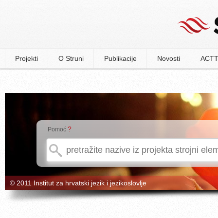
Projekti
O Struni
Publikacije
Novosti
ACTT
?
Pomoć
© 2011 Institut za hrvatski jezik i jezikoslovlje