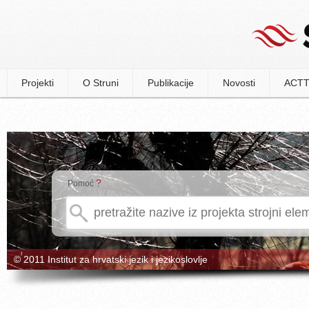
Projekti
O Struni
Publikacije
Novosti
ACTT
?
Pomoć
© 2011 Institut za hrvatski jezik i jezikoslovlje