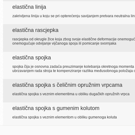
elastična linija
zakrivljena linija u koju se pri opterećenju savijanjem pretvara neutralna li
elastična rascjepka
rascjepka od okrugle žice koja zbog svoje elastične deformacije onemogućuje 
onemogućuje odvijanje vijčanoga spoja ili pomicanje svornjaka
elastična spojka
spojka čija je osnovna zadaća preuzimanje kolebanja okretnoga momenta t
ubrzavanjem rada stroja te kompenziranje razlika međusobnoga položaja os
elastična spojka s čeličnim opružnim vrpcama
elastična spojka s veznim elementima u obliku dugačkih opružnih vrpca
elastična spojka s gumenim kolutom
elastična spojka s veznim elementom u obliku gumenoga koluta