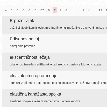
A
B
C
Č
Ć
D
DŽ
Đ
E
F
G
H
I
J
K
L
LJ
E-pužni vijak
pužni vijak oblikom istovjetan cilindričnomu zupčaniku s evolventnim kos
Edisonov navoj
navoj oble površine
ekscentričnost ležaja
udaljenost između središta rukavca i središta blazinice kliznoga ležaja
ekvivalentno opterećenje
teorijski izračunano opterećenje pod kojim bi se valjni ležajevi ponašali ka
elastična kandžasta spojka
elastična spojka s veznim elementima u obliku kandža