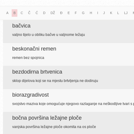
A
B
C
Č
Ć
D
DŽ
Đ
E
F
G
H
I
J
K
L
LJ
bačvica
valjno tijelo u obliku bačve u valjnome ležaju
beskonačni remen
remen bez spojnica
bezdodirna brtvenica
sklop dijelova koji se na mjestu brtvljenja ne dodiruju
biorazgradivost
svojstvo maziva koje omogućuje njegovo razlaganje na neškodljive tvari s
bočna površina ležajne ploče
vanjska površina ležajne ploče okomita na os ploče