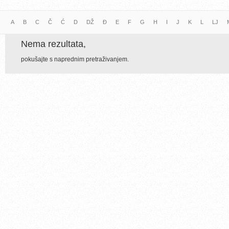
A
B
C
Č
Ć
D
DŽ
Đ
E
F
G
H
I
J
K
L
LJ
Nema rezultata,
pokušajte s naprednim pretraživanjem.