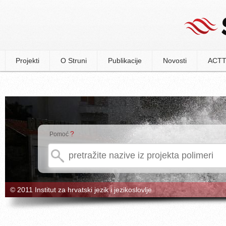
Projekti
O Struni
Publikacije
Novosti
ACTT
?
Pomoć
© 2011 Institut za hrvatski jezik i jezikoslovlje