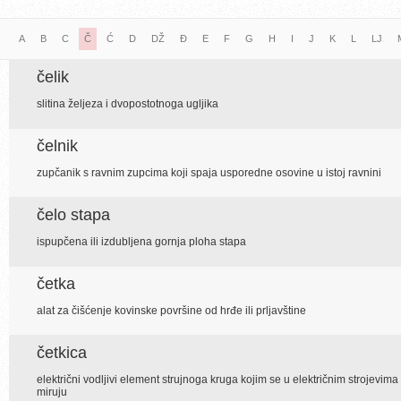
A
B
C
Č
Ć
D
DŽ
Đ
E
F
G
H
I
J
K
L
LJ
čelik
slitina željeza i dvopostotnoga ugljika
čelnik
zupčanik s ravnim zupcima koji spaja usporedne osovine u istoj ravnini
čelo stapa
ispupčena ili izdubljena gornja ploha stapa
četka
alat za čišćenje kovinske površine od hrđe ili prljavštine
četkica
električni vodljivi element strujnoga kruga kojim se u električnim strojevima 
miruju