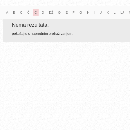
A
B
C
Č
Ć
D
DŽ
Đ
E
F
G
H
I
J
K
L
LJ
Nema rezultata,
pokušajte s naprednim pretraživanjem.