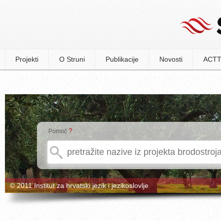
Projekti
O Struni
Publikacije
Novosti
ACTT
?
Pomoć
© 2011 Institut za hrvatski jezik i jezikoslovlje