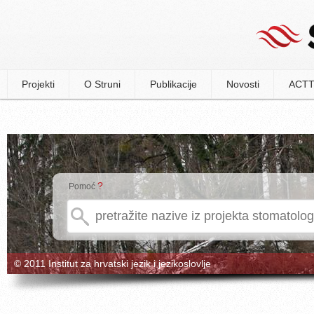
Projekti
O Struni
Publikacije
Novosti
ACTT
?
Pomoć
© 2011 Institut za hrvatski jezik i jezikoslovlje