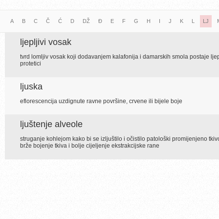
A
B
C
Č
Ć
D
DŽ
Đ
E
F
G
H
I
J
K
L
LJ
ljepljivi vosak
tvrd lomljiv vosak koji dodavanjem kalafonija i damarskih smola postaje ljep
protetici
ljuska
eflorescencija uzdignute ravne površine, crvene ili bijele boje
ljuštenje alveole
struganje kohlejom kako bi se izljuštilo i očistilo patološki promijenjeno tki
brže bojenje tkiva i bolje cijeljenje ekstrakcijske rane