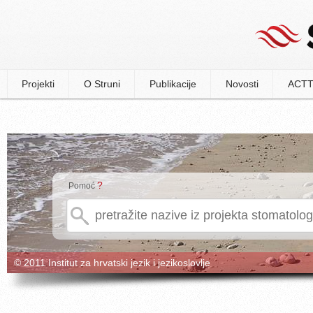
Projekti
O Struni
Publikacije
Novosti
ACTT
?
Pomoć
© 2011 Institut za hrvatski jezik i jezikoslovlje