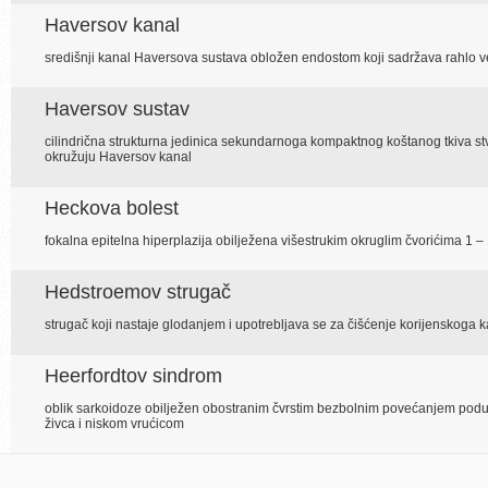
Haversov kanal
središnji kanal Haversova sustava obložen endostom koji sadržava rahlo ve
Haversov sustav
cilindrična strukturna jedinica sekundarnoga kompaktnog koštanog tkiva s
okružuju Haversov kanal
Heckova bolest
fokalna epitelna hiperplazija obilježena višestrukim okruglim čvorićima 1 – 
Hedstroemov strugač
strugač koji nastaje glodanjem i upotrebljava se za čišćenje korijenskoga 
Heerfordtov sindrom
oblik sarkoidoze obilježen obostranim čvrstim bezbolnim povećanjem podušni
živca i niskom vrućicom