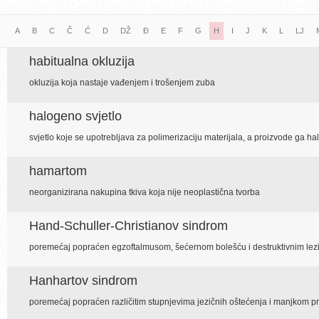
A
B
C
Č
Ć
D
DŽ
Đ
E
F
G
H
I
J
K
L
LJ
habitualna okluzija
okluzija koja nastaje vađenjem i trošenjem zuba
halogeno svjetlo
svjetlo koje se upotrebljava za polimerizaciju materijala, a proizvode ga h
hamartom
neorganizirana nakupina tkiva koja nije neoplastična tvorba
Hand-Schuller-Christianov sindrom
poremećaj popraćen egzoftalmusom, šećernom bolešću i destruktivnim lezi
Hanhartov sindrom
poremećaj popraćen različitim stupnjevima jezičnih oštećenja i manjkom 