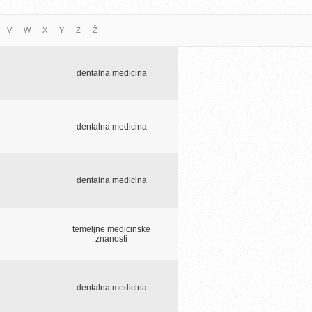
V
W
X
Y
Z
Ž
dentalna medicina
dentalna medicina
dentalna medicina
temeljne medicinske
znanosti
dentalna medicina