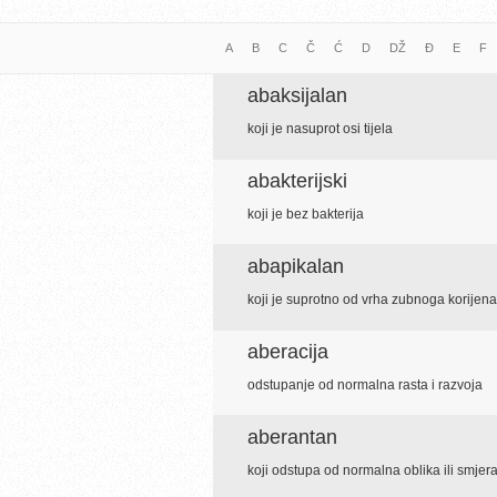
A
B
C
Č
Ć
D
DŽ
Đ
E
F
abaksijalan
koji je nasuprot osi tijela
abakterijski
koji je bez bakterija
abapikalan
koji je suprotno od vrha zubnoga korijena
aberacija
odstupanje od normalna rasta i razvoja
aberantan
koji odstupa od normalna oblika ili smjer