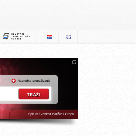
Napredno pretraživanje
Split © Zvonimir Barišin / Cropix