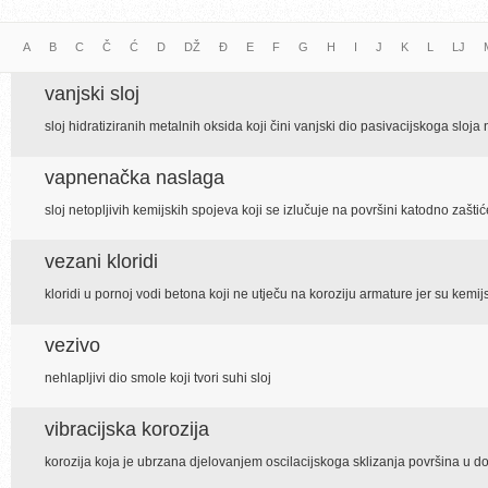
A
B
C
Č
Ć
D
DŽ
Đ
E
F
G
H
I
J
K
L
LJ
vanjski sloj
sloj hidratiziranih metalnih oksida koji čini vanjski dio pasivacijskoga sloja
vapnenačka naslaga
sloj netopljivih kemijskih spojeva koji se izlučuje na površini katodno zašti
vezani kloridi
kloridi u pornoj vodi betona koji ne utječu na koroziju armature jer su kemi
vezivo
nehlapljivi dio smole koji tvori suhi sloj
vibracijska korozija
korozija koja je ubrzana djelovanjem oscilacijskoga sklizanja površina u d