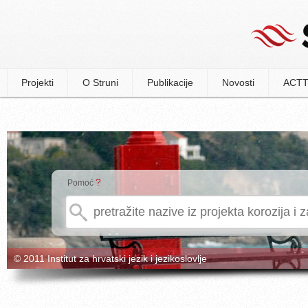
Projekti
O Struni
Publikacije
Novosti
ACTT
?
Pomoć
© 2011 Institut za hrvatski jezik i jezikoslovlje