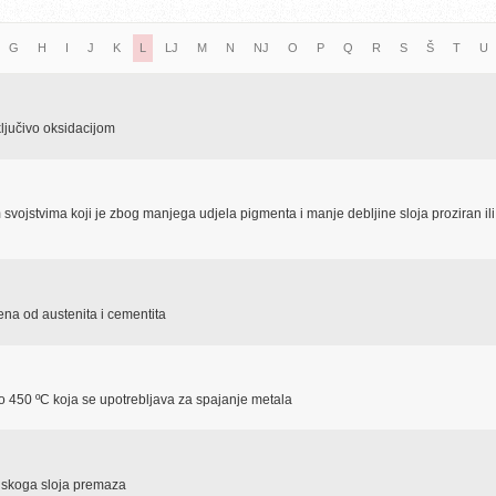
G
H
I
J
K
L
LJ
M
N
NJ
O
P
Q
R
S
Š
T
U
ključivo oksidacijom
m svojstvima koji je zbog manjega udjela pigmenta i manje debljine sloja proziran ili
ena od austenita i cementita
 do 450 ºC koja se upotrebljava za spajanje metala
inskoga sloja premaza