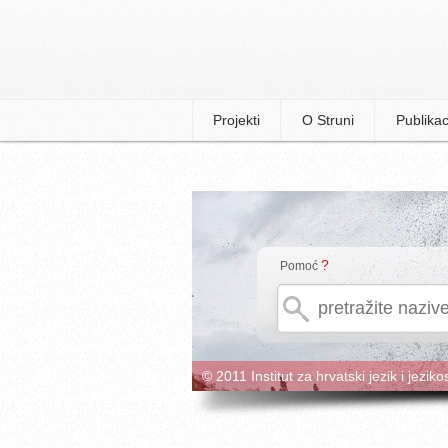
Projekti
O Struni
Publikac
?
Pomoć
© 2011 Institut za hrvatski jezik i jeziko