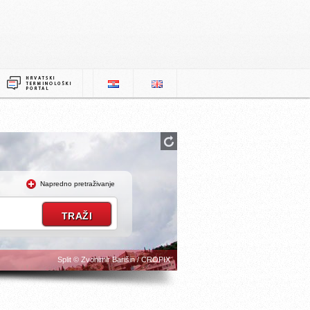
Napredno pretraživanje
Split © Zvonimir Barišin / CROPIX