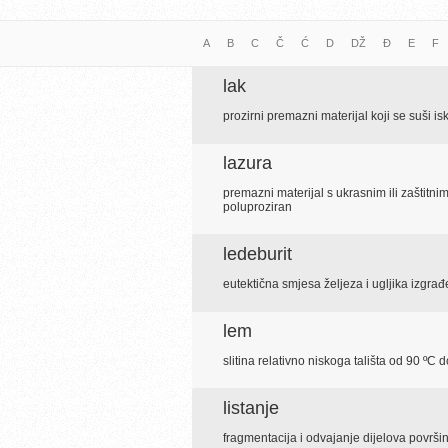
A
B
C
Č
Ć
D
DŽ
Đ
E
F
lak
prozirni premazni materijal koji se suši is
lazura
premazni materijal s ukrasnim ili zaštitni
poluproziran
ledeburit
eutektična smjesa željeza i ugljika izgrađ
lem
slitina relativno niskoga tališta od 90 ºC
listanje
fragmentacija i odvajanje dijelova površ