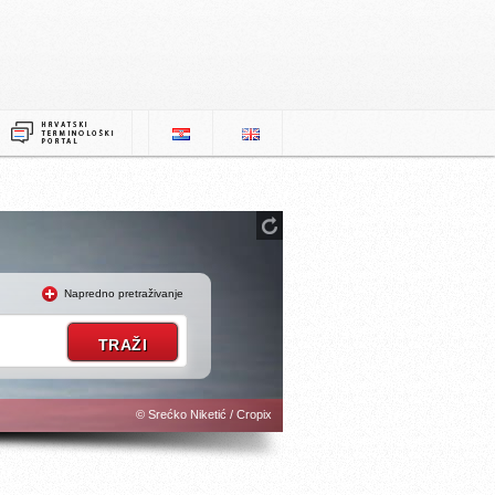
Napredno pretraživanje
© Srećko Niketić / Cropix