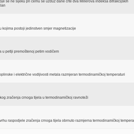
oje se ne sijeku pri čemu se uzduž dane crte dva Millerova indeksa difrakcijskih
alan
 kojima postoji jedinstven smjer magnetizacije
iča u petlji premoštenoj petim vodičem
plinske i električne vodljivosti metala razmjeran termodinamičkoj temperaturi
og zračenja crnoga tijela u termodinamičkoj ravnoteži
 vrhu raspodjele zračenja crnoga tijela obrnuto razmjerna termodinamičkoj tempera