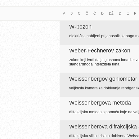
A
B
C
Č
Ć
D
DŽ
Đ
E
F
W-bozon
električno nabijeni prijenosnik slaboga 
Weber-Fechnerov zakon
zakon koji tvrdi da je glasnoća tona frek
standardnoga intenziteta tona
Weissenbergov goniometar
valjkasta kamera za dobivanje rendgensk
Weissenbergova metoda
difrakcijska metoda s pomoću koje na valjk
Weissenberova difrakcijska 
difrakcijska slika kristala dobivena Wei