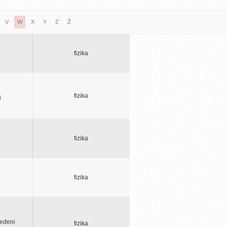
V
W
X
Y
Z
Ž
fizika
fizika
i
fizika
fizika
ređeni
fizika