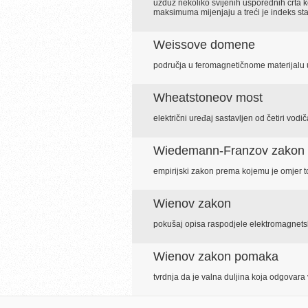
uzduž nekoliko svijenih usporednih crta k
maksimuma mijenjaju a treći je indeks st
Weissove domene
područja u feromagnetičnome materijalu u
Wheatstoneov most
električni uređaj sastavljen od četiri vod
Wiedemann-Franzov zakon
empirijski zakon prema kojemu je omjer to
Wienov zakon
pokušaj opisa raspodjele elektromagnetsk
Wienov zakon pomaka
tvrdnja da je valna duljina koja odgovara