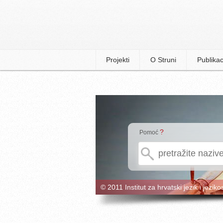
Projekti
O Struni
Publikac
?
Pomoć
© 2011 Institut za hrvatski jezik i jeziko