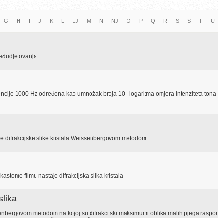
G
H
I
J
K
L
LJ
M
N
NJ
O
P
Q
R
S
Š
T
U
međudjelovanja
vencije 1000 Hz određena kao umnožak broja 10 i logaritma omjera intenziteta tona 
e difrakcijske slike kristala Weissenbergovom metodom
astome filmu nastaje difrakcijska slika kristala
slika
ssenbergovom metodom na kojoj su difrakcijski maksimumi oblika malih pjega raspo