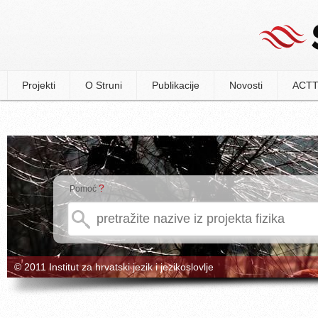
Projekti
O Struni
Publikacije
Novosti
ACTT
?
Pomoć
© 2011 Institut za hrvatski jezik i jezikoslovlje