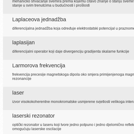
mehaničko shvaćanje svemira prema kojemu čitavo znanje o stanju svemira
stanje u svim trenutcima u budućnosti i prošlosti
Laplaceova jednadžba
diferencijalna jednadžba koja određuje elektrostatski potencijal u praznom
laplasijan
diferencijalni operator koji daje divergenciju gradijenta skalarne funkcije
Larmorova frekvencija
frekvencija precesije magnetskoga dipola oko smjera primijenjenoga magne
rezonancije
laser
izvor visokokoherentne monokromatske usmjerene svjetlosti velikoga inten
laserski rezonator
optički rezonator u laseru koji tvore jedno potpuno i jedno djelomično refle
omogućuju laserske oscilacije