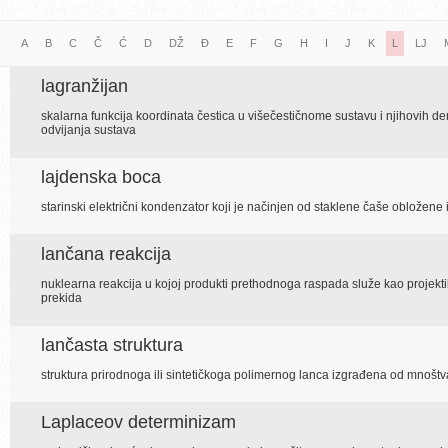
A
B
C
Č
Ć
D
DŽ
Đ
E
F
G
H
I
J
K
L
LJ
lagranžijan
skalarna funkcija koordinata čestica u višečestičnome sustavu i njihovih 
odvijanja sustava
lajdenska boca
starinski električni kondenzator koji je načinjen od staklene čaše obložene
lančana reakcija
nuklearna reakcija u kojoj produkti prethodnoga raspada služe kao projekti
prekida
lančasta struktura
struktura prirodnoga ili sintetičkoga polimernog lanca izgrađena od mnoš
Laplaceov determinizam