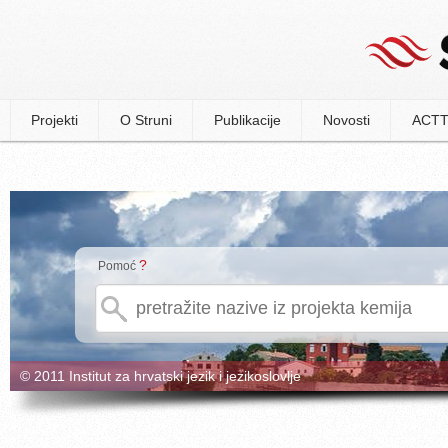
Projekti
O Struni
Publikacije
Novosti
ACTT
?
Pomoć
© 2011 Institut za hrvatski jezik i jezikoslovlje