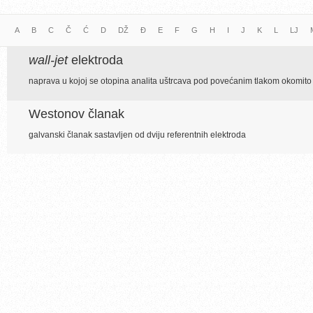
A
B
C
Č
Ć
D
DŽ
Đ
E
F
G
H
I
J
K
L
LJ
wall-jet
elektroda
naprava u kojoj se otopina analita uštrcava pod povećanim tlakom okomito p
Westonov članak
galvanski članak sastavljen od dviju referentnih elektroda