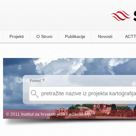
Projekti
O Struni
Publikacije
Novosti
ACTT
?
Pomoć
© 2011 Institut za hrvatski jezik i jezikoslovlje