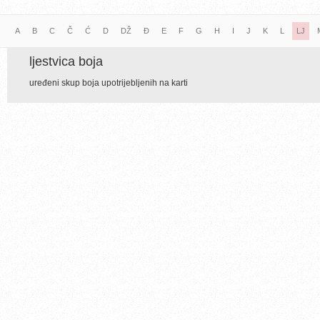
A
B
C
Č
Ć
D
DŽ
Đ
E
F
G
H
I
J
K
L
LJ
ljestvica boja
uređeni skup boja upotrijebljenih na karti