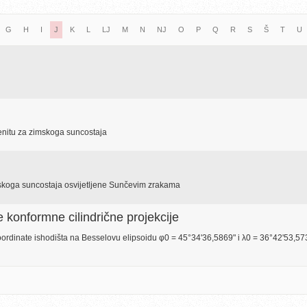
G
H
I
J
K
L
LJ
M
N
NJ
O
P
Q
R
S
Š
T
U
enitu za zimskoga suncostaja
mskoga suncostaja osvijetljene Sunčevim zrakama
e konformne cilindrične projekcije
ordinate ishodišta na Besselovu elipsoidu φ0 = 45°34'36,5869" i λ0 = 36°42'53,57