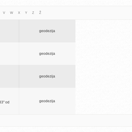
V
W
X
Y
Z
Ž
geodezija
geodezija
geodezija
geodezija
33" od