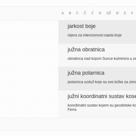
A
B
C
Č
Ć
D
DŽ
Đ
E
F
jarkost boje
mjera za intenzivnost osjeta boje
južna obratnica
obratnica nad kojom Sunce kulminira u z
južna polarnica
polarnica uzduž koje su sve točke za zi
južni koordinatni sustav kos
koordinatni sustav kojem su geodetske ko
Ferra