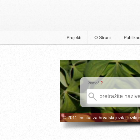
Projekti
O Struni
Publikac
?
Pomoć
© 2011 Institut za hrvatski jezik i jeziko