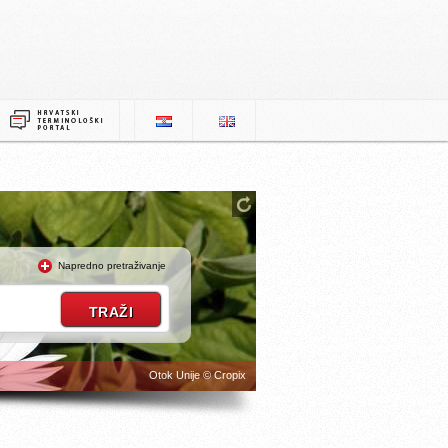
Napredno pretraživanje
Otok Unije © Cropix