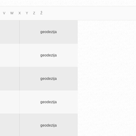
V
W
X
Y
Z
Ž
geodezija
geodezija
geodezija
geodezija
geodezija