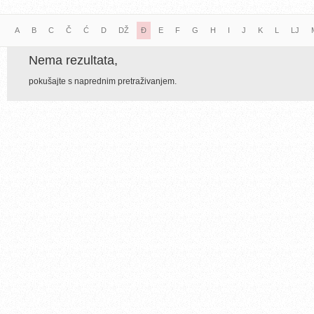
A
B
C
Č
Ć
D
DŽ
Đ
E
F
G
H
I
J
K
L
LJ
Nema rezultata,
pokušajte s naprednim pretraživanjem.