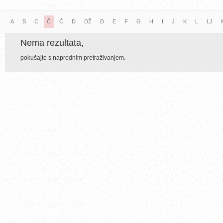
A
B
C
Č
Ć
D
DŽ
Đ
E
F
G
H
I
J
K
L
LJ
Nema rezultata,
pokušajte s naprednim pretraživanjem.