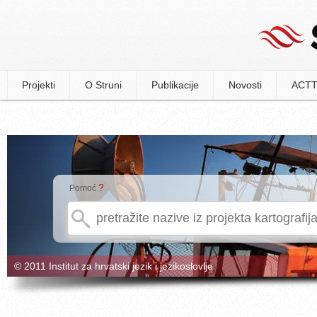
Projekti
O Struni
Publikacije
Novosti
ACTT
?
Pomoć
© 2011 Institut za hrvatski jezik i jezikoslovlje