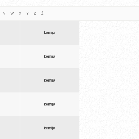
V
W
X
Y
Z
Ž
kemija
kemija
kemija
kemija
kemija