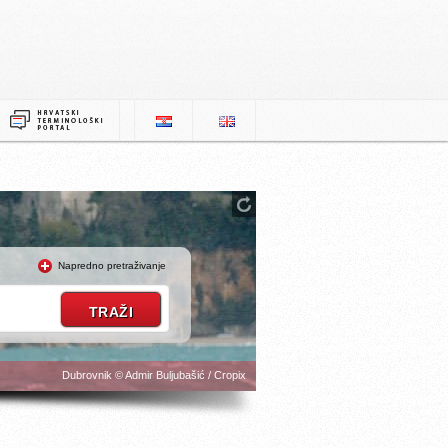
Napredno pretraživanje
Dubrovnik © Admir Buljubašić / Cropix