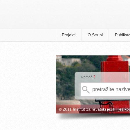
Projekti
O Struni
Publikac
?
Pomoć
© 2011 Institut za hrvatski jezik i jeziko