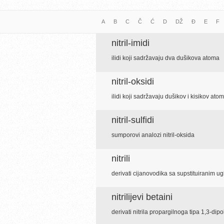
A
B
C
Č
Ć
D
DŽ
Đ
E
F
nitril-imidi
ilidi koji sadržavaju dva dušikova atoma
nitril-oksidi
ilidi koji sadržavaju dušikov i kisikov atom
nitril-sulfidi
sumporovi analozi nitril-oksida
nitrili
derivati cijanovodika sa supstituiranim u
nitrilijevi betaini
derivati nitrila propargilnoga tipa 1,3-dip