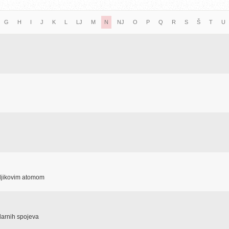
G
H
I
J
K
L
LJ
M
N
NJ
O
P
Q
R
S
Š
T
U
gljikovim atomom
olarnih spojeva