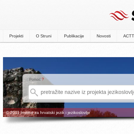
Projekti
O Struni
Publikacije
Novosti
ACTT
?
Pomoć
© 2011 Institut za hrvatski jezik i jezikoslovlje