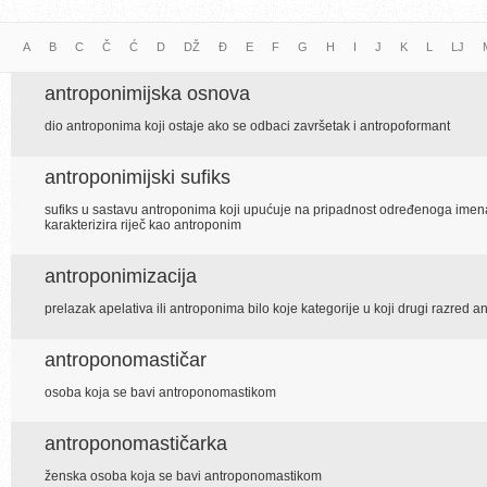
A
B
C
Č
Ć
D
DŽ
Đ
E
F
G
H
I
J
K
L
LJ
antroponimijska osnova
dio antroponima koji ostaje ako se odbaci završetak i antropoformant
antroponimijski sufiks
sufiks u sastavu antroponima koji upućuje na pripadnost određenoga imena a
karakterizira riječ kao antroponim
antroponimizacija
prelazak apelativa ili antroponima bilo koje kategorije u koji drugi razred
antroponomastičar
osoba koja se bavi antroponomastikom
antroponomastičarka
ženska osoba koja se bavi antroponomastikom