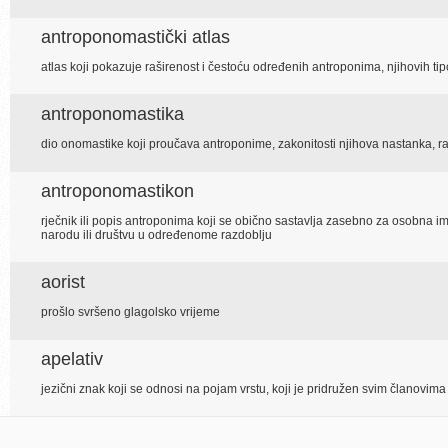
antroponomastički atlas
atlas koji pokazuje raširenost i čestoću određenih antroponima, njihovih t
antroponomastika
dio onomastike koji proučava antroponime, zakonitosti njihova nastanka, ra
antroponomastikon
rječnik ili popis antroponima koji se obično sastavlja zasebno za osobna
narodu ili društvu u određenome razdoblju
aorist
prošlo svršeno glagolsko vrijeme
apelativ
jezični znak koji se odnosi na pojam vrstu, koji je pridružen svim članovi