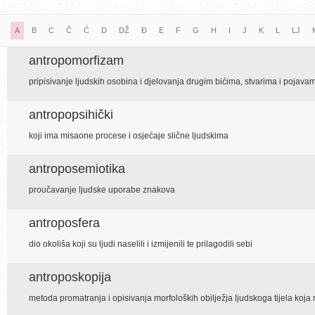
A
B
C
Č
Ć
D
DŽ
Đ
E
F
G
H
I
J
K
L
LJ
antropomorfizam
pripisivanje ljudskih osobina i djelovanja drugim bićima, stvarima i pojava
antropopsihički
koji ima misaone procese i osjećaje slične ljudskima
antroposemiotika
proučavanje ljudske uporabe znakova
antroposfera
dio okoliša koji su ljudi naselili i izmijenili te prilagodili sebi
antroposkopija
metoda promatranja i opisivanja morfoloških obilježja ljudskoga tijela koja 