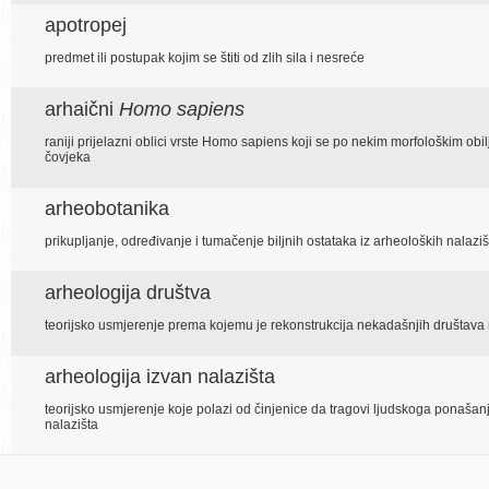
apotropej
predmet ili postupak kojim se štiti od zlih sila i nesreće
arhaični
Homo sapiens
raniji prijelazni oblici vrste Homo sapiens koji se po nekim morfološkim ob
čovjeka
arheobotanika
prikupljanje, određivanje i tumačenje biljnih ostataka iz arheoloških nalaziš
arheologija društva
teorijsko usmjerenje prema kojemu je rekonstrukcija nekadašnjih društava
arheologija izvan nalazišta
teorijsko usmjerenje koje polazi od činjenice da tragovi ljudskoga ponaša
nalazišta