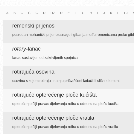
A
B
C
Č
Ć
D
DŽ
Đ
E
F
G
H
I
J
K
L
LJ
remenski prijenos
posredan mehanički prijenos snage i gibanja među remenicama preko gibl
rotary
-lanac
lanac sastavljen od zakrivljenih spojnica
rotirajuća osovina
osovina s kojom rotiraju i na nju pričvršćeni kotači ili slični elementi
rotirajuće opterećenje ploče kućišta
opterećenje čiji pravac djelovanja rotira u odnosu na ploču kućišta
rotirajuće opterećenje ploče vratila
opterećenje čiji pravac djelovanja rotira u odnosu na ploču vratila