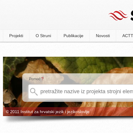
Projekti
O Struni
Publikacije
Novosti
ACTT
?
Pomoć
© 2011 Institut za hrvatski jezik i jezikoslovlje