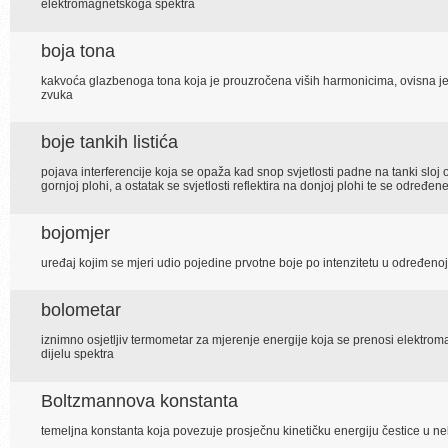
elektromagnetskoga spektra
boja tona
kakvoća glazbenoga tona koja je prouzročena viših harmonicima, ovisna je 
zvuka
boje tankih listića
pojava interferencije koja se opaža kad snop svjetlosti padne na tanki sloj o
gornjoj plohi, a ostatak se svjetlosti reflektira na donjoj plohi te se određe
bojomjer
uređaj kojim se mjeri udio pojedine prvotne boje po intenzitetu u određenoj
bolometar
iznimno osjetljiv termometar za mjerenje energije koja se prenosi elektr
dijelu spektra
Boltzmannova konstanta
temeljna konstanta koja povezuje prosječnu kinetičku energiju čestice u 