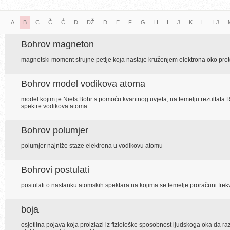
A
B
C
Č
Ć
D
DŽ
Đ
E
F
G
H
I
J
K
L
LJ
Bohrov magneton
magnetski moment strujne petlje koja nastaje kruženjem elektrona oko prot
Bohrov model vodikova atoma
model kojim je Niels Bohr s pomoću kvantnog uvjeta, na temelju rezultata R
spektre vodikova atoma
Bohrov polumjer
polumjer najniže staze elektrona u vodikovu atomu
Bohrovi postulati
postulati o nastanku atomskih spektara na kojima se temelje proračuni fre
boja
osjetilna pojava koja proizlazi iz fiziološke sposobnost ljudskoga oka da razl