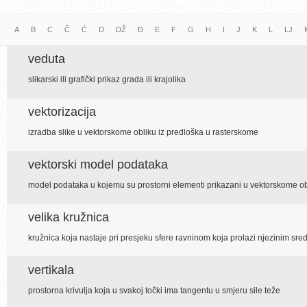
A
B
C
Č
Ć
D
DŽ
Đ
E
F
G
H
I
J
K
L
LJ
veduta
slikarski ili grafički prikaz grada ili krajolika
vektorizacija
izradba slike u vektorskome obliku iz predloška u rasterskome
vektorski model podataka
model podataka u kojemu su prostorni elementi prikazani u vektorskome ob
velika kružnica
kružnica koja nastaje pri presjeku sfere ravninom koja prolazi njezinim sre
vertikala
prostorna krivulja koja u svakoj točki ima tangentu u smjeru sile teže