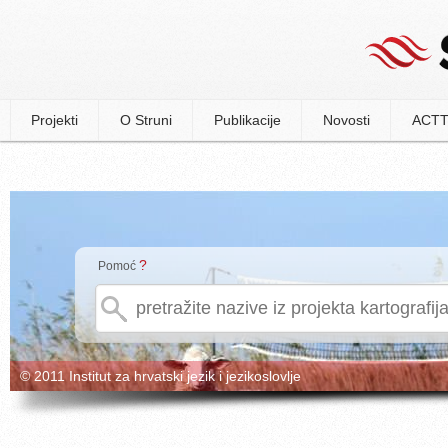
Projekti
O Struni
Publikacije
Novosti
ACTT
?
Pomoć
© 2011 Institut za hrvatski jezik i jezikoslovlje