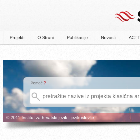
Projekti
O Struni
Publikacije
Novosti
ACTT
?
Pomoć
© 2011 Institut za hrvatski jezik i jezikoslovlje