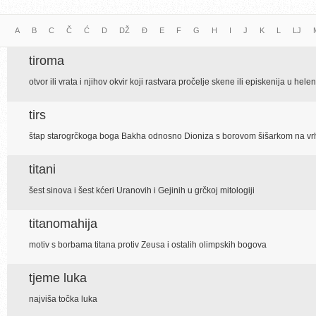
A
B
C
Č
Ć
D
DŽ
Đ
E
F
G
H
I
J
K
L
LJ
tiroma
otvor ili vrata i njihov okvir koji rastvara pročelje skene ili episkenija u hel
tirs
štap starogrčkoga boga Bakha odnosno Dioniza s borovom šišarkom na vrhu
titani
šest sinova i šest kćeri Uranovih i Gejinih u grčkoj mitologiji
titanomahija
motiv s borbama titana protiv Zeusa i ostalih olimpskih bogova
tjeme luka
najviša točka luka