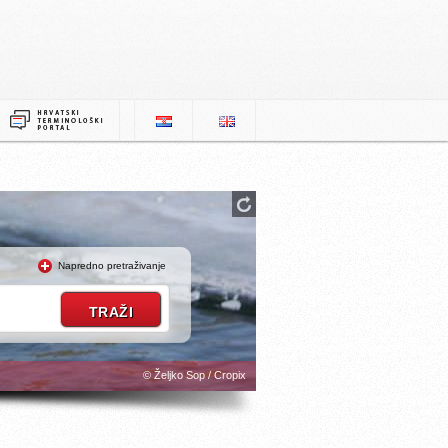
Napredno pretraživanje
© Željko Sop / Cropix