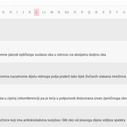
G
H
I
J
K
L
LJ
M
N
NJ
O
P
Q
R
S
Š
T
U
lomne jakosti optičkoga sustava oka u odnosu na aksijalnu duljinu oka
 prema nazalnome dijelu vidnoga polja prateći tako tijek živčanih vlakana mrežnice
a u cijeloj cirkumferenciji pa je leća u potpunosti dislocirana izvan zjeničnoga otv
nice koji ima antioksidativna svojstva i štiti oko od plavoga dijela vidljiva spektra