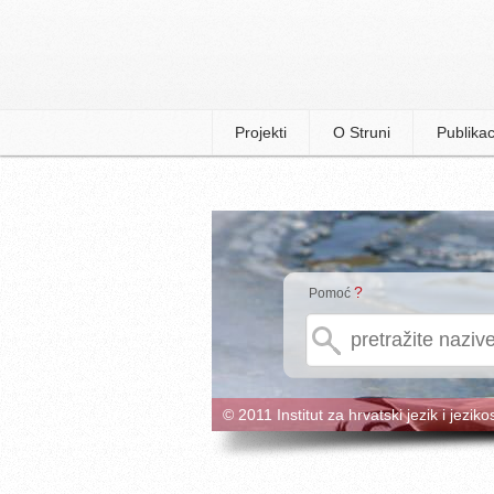
Projekti
O Struni
Publikac
?
Pomoć
© 2011 Institut za hrvatski jezik i jeziko